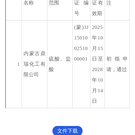
名称
范围
证编
证有
注
号
效期
(蒙)3J
2025
15010
年10
02510
月15
内蒙古鼎
硫酸、盐
00001
日至
初领申
1
瑞化工有
酸
2028
请，通过
限公司
年10
月14
日
文件下载