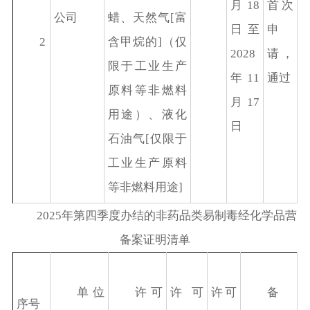
月18
首次
公司
蜡、天然气[富
日至
申
2
含甲烷的]（仅
2028
请，
限于工业生产
年11
通过
原料等非燃料
月17
用途）、液化
日
石油气[仅限于
工业生产原料
等非燃料用途]
2025年第四季度办结的非药品类易制毒经化学品营
备案证明清单
单位
许可
许可
许可
备
序号