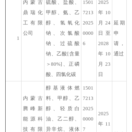
内蒙古
硫酸、盐酸、
1501
2025
鼎瑞化
甲醇、氨、乙
7213
年10
工有限
醇、氢氧化
2025
月24
延期
公司
钠、次氯酸
0000
日至
申
1
钠、过硫酸
6
2028
请，
钠、乙酸[含量
年10
通过
＞80%]、正磷
月23
酸、四氯化碳
日
醇基液体燃
1501
内蒙古
料、甲醇、乙
7213
腾峰新
醇、轻质白
2025
2025
能源科
油、乙二醇、
0000
年11
技有限
异辛烷、液体
7