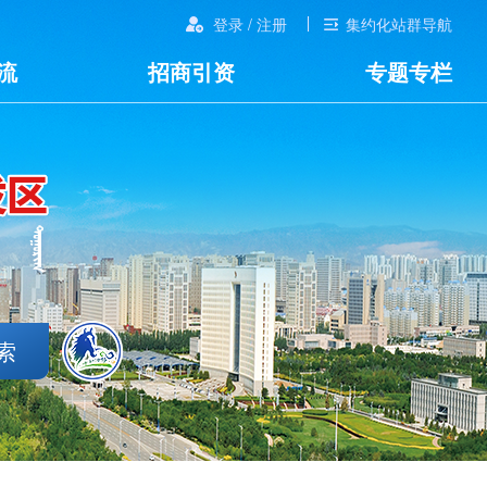
登录 / 注册
集约化站群导航
流
招商引资
专题专栏
索