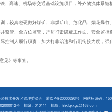
高铁、高速、机场等交通基础设施项目，补齐物流体系短
教训，较真碰硬做好煤矿、非煤矿山、危化品、烟花爆竹
下井监管、全方位监管，严厉打击隐蔽工作面、安全监控
实际控制人履行职责，加大打非治违和行刑衔接力度，强
意见》等事宜。
经济技术开发区管理委员会
蒙ICP备20000293号
网站标识码：15010
2000012号
邮编：010111 邮箱：hhkfqxxgz@163.com