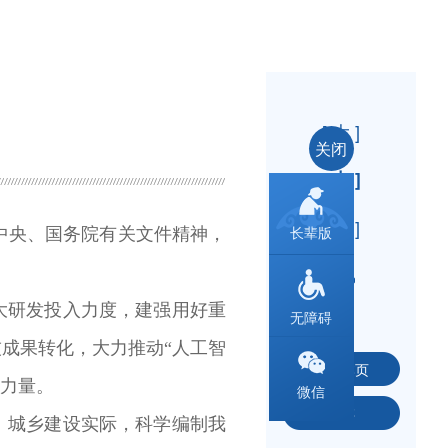
[ 大 ]
关闭
[ 中 ]
[ 小 ]
长辈版
中央、国务院有关文件精神，
大研发投入力度，建强用好重
无障碍
成果转化，大力推动“人工智
打印本页
古力量。
微信
保存
、城乡建设实际，科学编制我